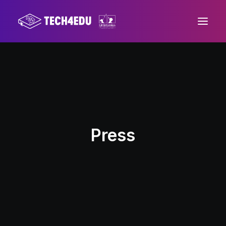
Home
About us
Progetto
Mission
Press
Area stampa
Contatti