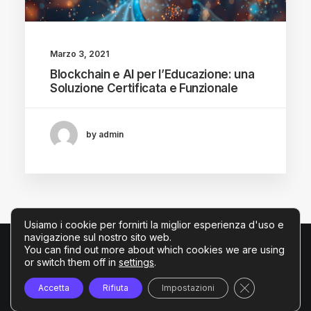
Marzo 3, 2021
Blockchain e AI per l’Educazione: una
Soluzione Certificata e Funzionale
by admin
Usiamo i cookie per fornirti la miglior esperienza d'uso e
navigazione sul nostro sito web.
You can find out more about which cookies we are using
or switch them off in
settings
.
© 2026 Tech4edu. Tutti i diritti riservati
Close GDPR C
Accetta
Rifiuta
Impostazioni