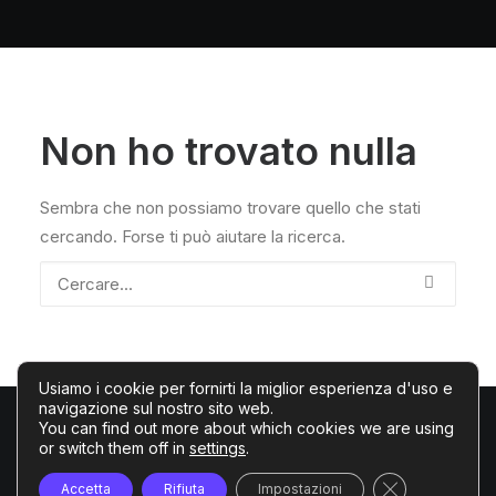
Non ho trovato nulla
Sembra che non possiamo trovare quello che stati
cercando. Forse ti può aiutare la ricerca.
Usiamo i cookie per fornirti la miglior esperienza d'uso e
navigazione sul nostro sito web.
You can find out more about which cookies we are using
or switch them off in
settings
.
© 2026 Tech4edu. Tutti i diritti riservati
Close GDPR C
Accetta
Rifiuta
Impostazioni